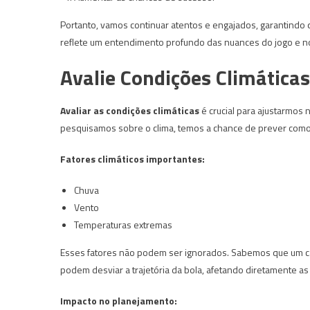
Portanto, vamos continuar atentos e engajados, garantindo 
reflete um entendimento profundo das nuances do jogo e 
Avalie Condições Climáticas
Avaliar as condições climáticas
é crucial para ajustarmos
pesquisamos sobre o clima, temos a chance de prever com
Fatores climáticos importantes:
Chuva
Vento
Temperaturas extremas
Esses fatores não podem ser ignorados. Sabemos que um ca
podem desviar a trajetória da bola, afetando diretamente as
Impacto no planejamento: