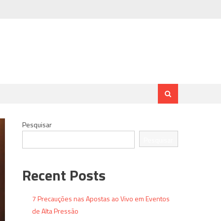
Pesquisar
Pesquisar
Recent Posts
7 Precauções nas Apostas ao Vivo em Eventos
de Alta Pressão