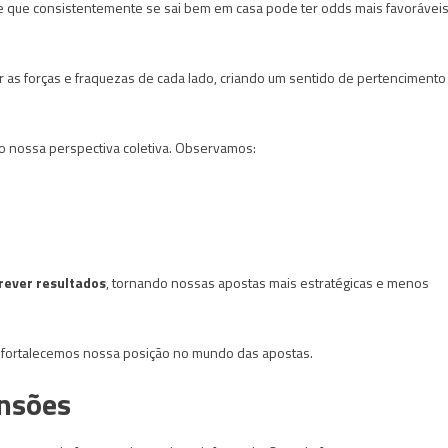
e que consistentemente se sai bem em casa pode ter odds mais favorávei
 as forças e fraquezas de cada lado, criando um sentido de pertencimento
 nossa perspectiva coletiva. Observamos:
rever resultados
, tornando nossas apostas mais estratégicas e menos
, fortalecemos nossa posição no mundo das apostas.
nsões