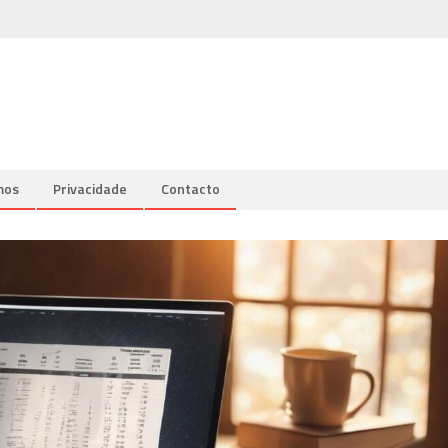
mos
Privacidade
Contacto