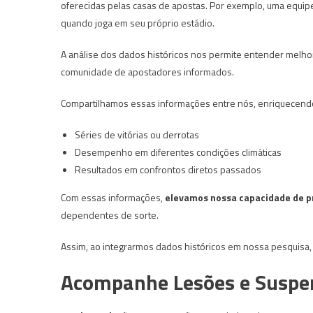
oferecidas pelas casas de apostas. Por exemplo, uma equip
quando joga em seu próprio estádio.
A análise dos dados históricos nos permite entender melhor
comunidade de apostadores informados.
Compartilhamos essas informações entre nós, enriquecendo
Séries de vitórias ou derrotas
Desempenho em diferentes condições climáticas
Resultados em confrontos diretos passados
Com essas informações,
elevamos nossa capacidade de p
dependentes de sorte.
Assim, ao integrarmos dados históricos em nossa pesquisa
Acompanhe Lesões e Suspe