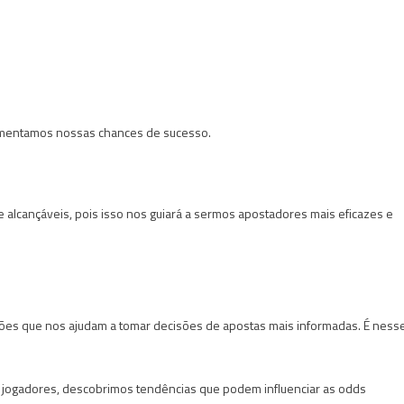
aumentamos nossas chances de sucesso.
e alcançáveis, pois isso nos guiará a sermos apostadores mais eficazes e
rões que nos ajudam a tomar decisões de apostas mais informadas. É ness
ogadores, descobrimos tendências que podem influenciar as odds