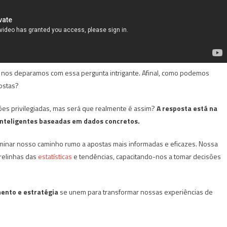
Fazer
Antes
de
Qualquer
Jogo
s nos deparamos com essa pergunta intrigante. Afinal, como podemos
ostas?
ões privilegiadas, mas será que realmente é assim?
A resposta está na
 inteligentes baseadas em dados concretos.
minar nosso caminho rumo a apostas mais informadas e eficazes. Nossa
relinhas das
estatísticas
e tendências, capacitando-nos a tomar decisões
ento e estratégia
se unem para transformar nossas experiências de