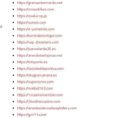
https://gransanbernardo.net
https://crowsbikes.com
https://osaka-sp.jp
https://xusxus.com
so
https://e-yumekids.com
https://koronakocichgor.com
https://sup-dreamers.com
https://juanvelarde26.es
https://anecdotashipicas.net
https://totsports.es
https://laciudaddeportiva.com
https://skygrancanaria.es
https://superiorocr.com
https://matbet163.com
https://1scasinomember.com
https://24vulkancazino.com
https://anastasiabroadwaylottery.com
https://gori11a.bet