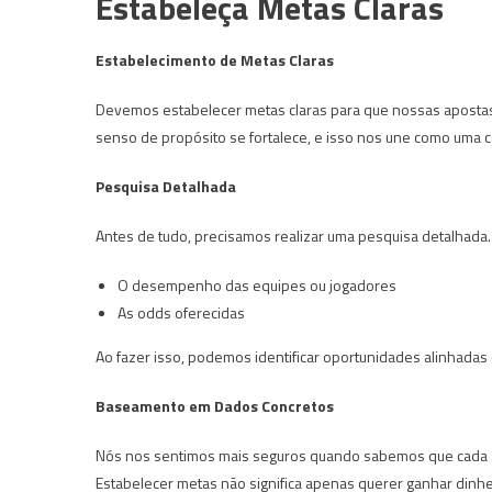
Estabeleça Metas Claras
Estabelecimento de Metas Claras
Devemos estabelecer metas claras para que nossas aposta
senso de propósito se fortalece, e isso nos une como uma
Pesquisa Detalhada
Antes de tudo, precisamos realizar uma pesquisa detalhada
O desempenho das equipes ou jogadores
As odds oferecidas
Ao fazer isso, podemos identificar oportunidades alinhada
Baseamento em Dados Concretos
Nós nos sentimos mais seguros quando sabemos que cada 
Estabelecer metas não significa apenas querer ganhar dinh