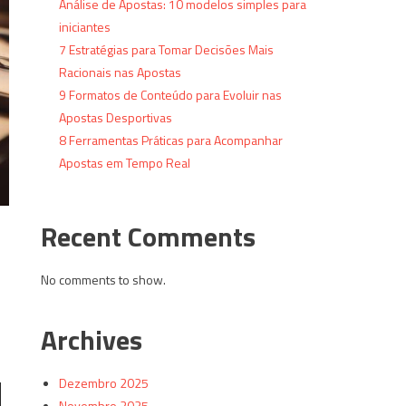
Análise de Apostas: 10 modelos simples para
iniciantes
7 Estratégias para Tomar Decisões Mais
Racionais nas Apostas
9 Formatos de Conteúdo para Evoluir nas
Apostas Desportivas
8 Ferramentas Práticas para Acompanhar
Apostas em Tempo Real
Recent Comments
No comments to show.
Archives
Dezembro 2025
Novembro 2025