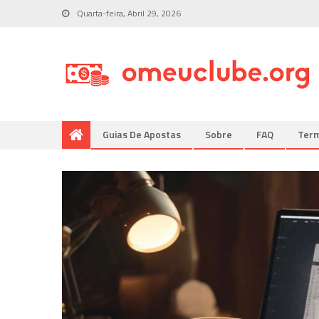
Quarta-feira, Abril 29, 2026
Guias De Apostas
Sobre
FAQ
Ter