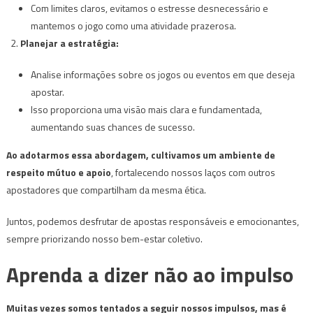
Com limites claros, evitamos o estresse desnecessário e
mantemos o jogo como uma atividade prazerosa.
Planejar a estratégia:
Analise informações sobre os jogos ou eventos em que deseja
apostar.
Isso proporciona uma visão mais clara e fundamentada,
aumentando suas chances de sucesso.
Ao adotarmos essa abordagem, cultivamos um ambiente de
respeito mútuo e apoio
, fortalecendo nossos laços com outros
apostadores que compartilham da mesma ética.
Juntos, podemos desfrutar de apostas responsáveis e emocionantes,
sempre priorizando nosso bem-estar coletivo.
Aprenda a dizer não ao impulso
Muitas vezes somos tentados a seguir nossos impulsos, mas é