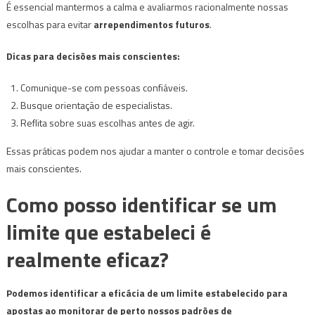
É essencial mantermos a calma e avaliarmos racionalmente nossas
escolhas para evitar
arrependimentos futuros
.
Dicas para decisões mais conscientes:
Comunique-se com pessoas confiáveis.
Busque orientação de especialistas.
Reflita sobre suas escolhas antes de agir.
Essas práticas podem nos ajudar a manter o controle e tomar decisões
mais conscientes.
Como posso identificar se um
limite que estabeleci é
realmente eficaz?
Podemos identificar a eficácia de um limite estabelecido para
apostas ao monitorar de perto nossos padrões de