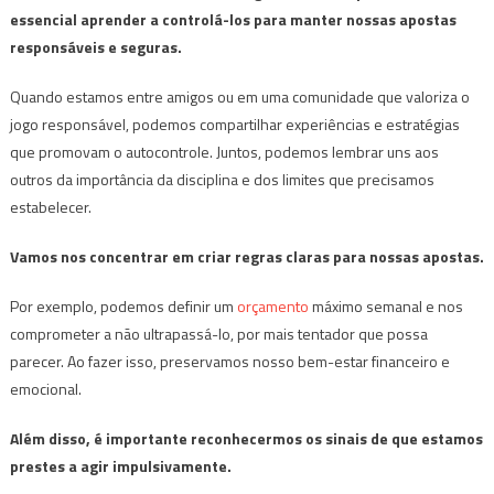
essencial aprender a controlá-los para manter nossas apostas
responsáveis e seguras.
Quando estamos entre amigos ou em uma comunidade que valoriza o
jogo responsável, podemos compartilhar experiências e estratégias
que promovam o autocontrole. Juntos, podemos lembrar uns aos
outros da importância da disciplina e dos limites que precisamos
estabelecer.
Vamos nos concentrar em criar regras claras para nossas apostas.
Por exemplo, podemos definir um
orçamento
máximo semanal e nos
comprometer a não ultrapassá-lo, por mais tentador que possa
parecer. Ao fazer isso, preservamos nosso bem-estar financeiro e
emocional.
Além disso, é importante reconhecermos os sinais de que estamos
prestes a agir impulsivamente.