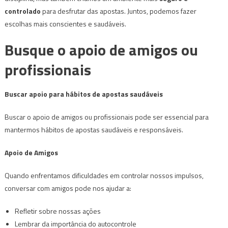
controlado
para desfrutar das apostas. Juntos, podemos fazer
escolhas mais conscientes e saudáveis.
Busque o apoio de amigos ou
profissionais
Buscar apoio para hábitos de apostas saudáveis
Buscar o apoio de amigos ou profissionais pode ser essencial para
mantermos hábitos de apostas saudáveis e responsáveis.
Apoio de Amigos
Quando enfrentamos dificuldades em controlar nossos impulsos,
conversar com amigos pode nos ajudar a:
Refletir sobre nossas ações
Lembrar da importância do autocontrole