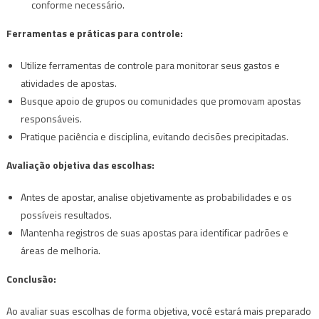
conforme necessário.
Ferramentas e práticas para controle:
Utilize ferramentas de controle para monitorar seus gastos e
atividades de apostas.
Busque apoio de grupos ou comunidades que promovam apostas
responsáveis.
Pratique paciência e disciplina, evitando decisões precipitadas.
Avaliação objetiva das escolhas:
Antes de apostar, analise objetivamente as probabilidades e os
possíveis resultados.
Mantenha registros de suas apostas para identificar padrões e
áreas de melhoria.
Conclusão:
Ao avaliar suas escolhas de forma objetiva, você estará mais preparado