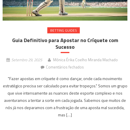
BETTING GUIDES
Guia Definitivo para Apostar no Críquete com
Sucesso
Setembro 29, 2025
Mónica Érika Coelho Miranda Machado
em
Comentários fechados
Guia
"Fazer apostas em críquete é como dançar, onde cada movimento
Definitivo
estratégico precisa ser calculado para evitar tropeços." Somos um grupo
para
que vive intensamente as nuances deste esporte complexo e nos
Apostar
no
aventuramos a tentar a sorte em cada jogada. Sabemos que muitos de
Críquete
nós já nos deparamos com a frustração de uma aposta mal sucedida,
com
mas […]
Sucesso