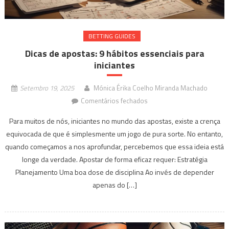
BETTING GUIDES
Dicas de apostas: 9 hábitos essenciais para
iniciantes
Setembro 19, 2025
Mónica Érika Coelho Miranda Machado
em
Comentários fechados
Dicas
Para muitos de nós, iniciantes no mundo das apostas, existe a crença
de
equivocada de que é simplesmente um jogo de pura sorte. No entanto,
apostas:
quando começamos a nos aprofundar, percebemos que essa ideia está
9
hábitos
longe da verdade. Apostar de forma eficaz requer: Estratégia
essenciais
Planejamento Uma boa dose de disciplina Ao invés de depender
para
apenas do […]
iniciantes