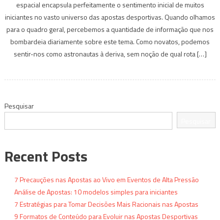
espacial encapsula perfeitamente o sentimento inicial de muitos
sobre
iniciantes no vasto universo das apostas desportivas. Quando olhamos
Apostas
Desportivas
para o quadro geral, percebemos a quantidade de informação que nos
para
bombardeia diariamente sobre este tema. Como novatos, podemos
Iniciantes
sentir-nos como astronautas à deriva, sem noção de qual rota […]
Pesquisar
Pesquisar
Recent Posts
7 Precauções nas Apostas ao Vivo em Eventos de Alta Pressão
Análise de Apostas: 10 modelos simples para iniciantes
7 Estratégias para Tomar Decisões Mais Racionais nas Apostas
9 Formatos de Conteúdo para Evoluir nas Apostas Desportivas