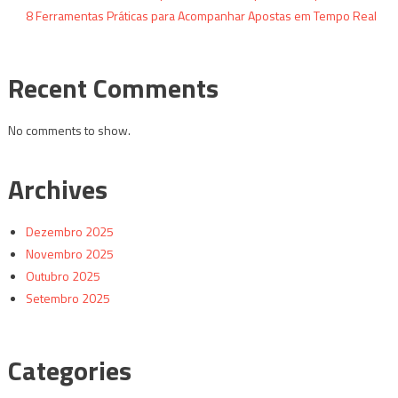
8 Ferramentas Práticas para Acompanhar Apostas em Tempo Real
Recent Comments
No comments to show.
Archives
Dezembro 2025
Novembro 2025
Outubro 2025
Setembro 2025
Categories