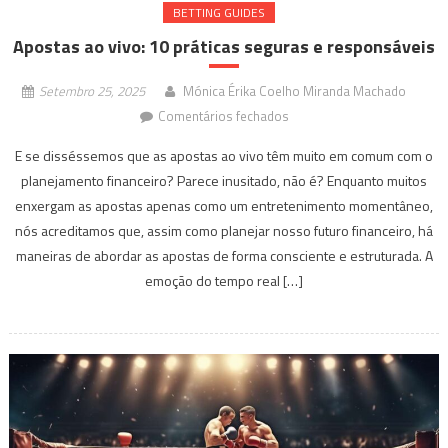
BETTING GUIDES
Apostas ao vivo: 10 práticas seguras e responsáveis
Setembro 25, 2025
Mónica Érika Coelho Miranda Machado
em
Comentários fechados
Apostas
E se disséssemos que as apostas ao vivo têm muito em comum com o
ao
planejamento financeiro? Parece inusitado, não é? Enquanto muitos
vivo:
enxergam as apostas apenas como um entretenimento momentâneo,
10
práticas
nós acreditamos que, assim como planejar nosso futuro financeiro, há
seguras
maneiras de abordar as apostas de forma consciente e estruturada. A
e
emoção do tempo real […]
responsáveis