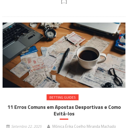
[…]
Apostar
em
Boxe
BETTING GUIDES
11 Erros Comuns em Apostas Desportivas e Como
Evitá-los
Setembro 22, 2025
Mónica Érika Coelho Miranda Machado