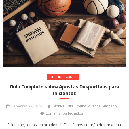
BETTING GUIDES
Guia Completo sobre Apostas Desportivas para
Iniciantes
Setembro 19, 2025
Mónica Érika Coelho Miranda Machado
em
Comentários fechados
Guia
"Houston, temos um problema!" Essa famosa citação do programa
Completo