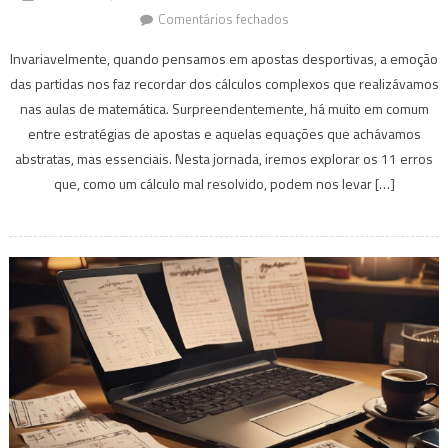
em
Comentários fechados
11
Invariavelmente, quando pensamos em apostas desportivas, a emoção
Erros
das partidas nos faz recordar dos cálculos complexos que realizávamos
Comuns
nas aulas de matemática. Surpreendentemente, há muito em comum
em
Apostas
entre estratégias de apostas e aquelas equações que achávamos
Desportivas
abstratas, mas essenciais. Nesta jornada, iremos explorar os 11 erros
e
que, como um cálculo mal resolvido, podem nos levar […]
Como
Evitá-
los