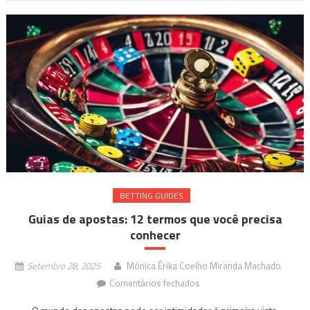
BETTING GUIDES
Guias de apostas: 12 termos que você precisa
conhecer
Setembro 28, 2025
Mónica Érika Coelho Miranda Machado
em
Comentários fechados
Guias