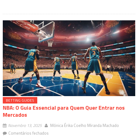
Qualquer
Jogo
BETTING GUIDES
NBA: O Guia Essencial para Quem Quer Entrar nos
Mercados
Novembro 13, 2025
Mónica Érika Coelho Miranda Machado
em
Comentários fechados