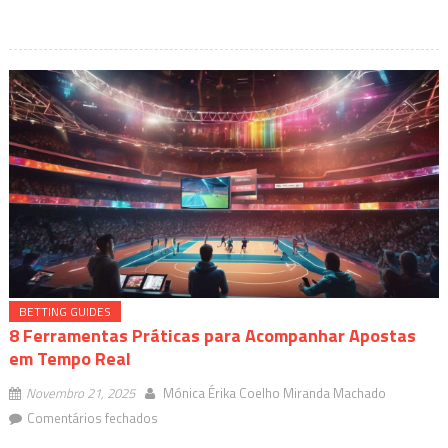
Apostas
Desportivas
BETTING GUIDES
8 Ferramentas Práticas para Acompanhar Apostas
em Tempo Real
Novembro 21, 2025
Mónica Érika Coelho Miranda Machado
em
Comentários fechados
8