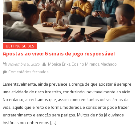
BETTING GUIDES
Apostas ao vivo: 6 sinais de jogo responsável
Novembro 9, 2025
Mónica Érika Coelho Miranda Machado
em
Comentários fechados
Apostas
Lamentavelmente, ainda prevalece a crença de que apostar é sempre
ao
uma atividade de risco irrestrito, conduzindo inevitavelmente ao vício.
vivo:
No entanto, acreditamos que, assim como em tantas outras áreas da
6
sinais
vida, aquilo que é feito de forma moderada e consciente pode trazer
de
entretenimento e emoção sem perigos. Muitos de nós já ouvimos
jogo
histórias ou conhecemos […]
responsável