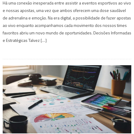
Há uma conexão inesperada entre assistir a eventos esportivos ao vivo
Ferramentas
e nossas apostas, uma vez que ambos oferecem uma dose saudável
Práticas
de adrenalina e emoção. Na era digital, a possibilidade de fazer apostas
para
Acompanhar
ao vivo enquanto acompanhamos cada movimento dos nossos times
Apostas
favoritos abriu um novo mundo de oportunidades. Decisões Informadas
em
e Estratégicas Talvez […]
Tempo
Real