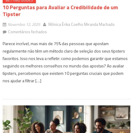
BETTING GUIDES
10 Perguntas para Avaliar a Credibilidade de um
Tipster
Novembro 12, 2025
Mónica Érika Coelho Miranda Machado
em
Comentários fechados
10
Parece incrível, mas mais de 75% das pessoas que apostam
Perguntas
regularmente não têm um método claro de seleção dos seus tipsters
para
favoritos. Isso nos leva a refletir: como podemos garantir que estamos
Avaliar
a
seguindo os melhores conselhos no mundo das apostas? Ao avaliar
Credibilidade
tipsters, percebemos que existem 10 perguntas cruciais que podem
de
nos ajudar a filtrar […]
um
Tipster