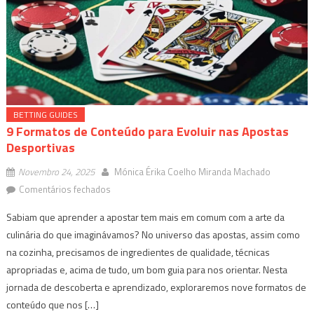
BETTING GUIDES
9 Formatos de Conteúdo para Evoluir nas Apostas
Desportivas
Novembro 24, 2025
Mónica Érika Coelho Miranda Machado
em
Comentários fechados
9
Sabiam que aprender a apostar tem mais em comum com a arte da
Formatos
culinária do que imaginávamos? No universo das apostas, assim como
de
na cozinha, precisamos de ingredientes de qualidade, técnicas
Conteúdo
para
apropriadas e, acima de tudo, um bom guia para nos orientar. Nesta
Evoluir
jornada de descoberta e aprendizado, exploraremos nove formatos de
nas
conteúdo que nos […]