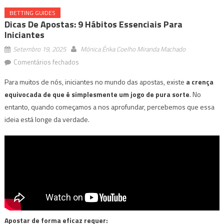
BETTING GUIDES
Dicas De Apostas: 9 Hábitos Essenciais Para
Iniciantes
Setembro 19, 2025
Mónica Érika Coelho Miranda Machado
em
Comentários fechados
Dicas
Para muitos de nós, iniciantes no mundo das apostas, existe
a crença
de
equivocada de que é simplesmente um jogo de pura sorte
. No
apostas:
entanto, quando começamos a nos aprofundar, percebemos que essa
9
hábitos
ideia está longe da verdade.
essenciais
para
iniciantes
Apostar de forma eficaz requer: