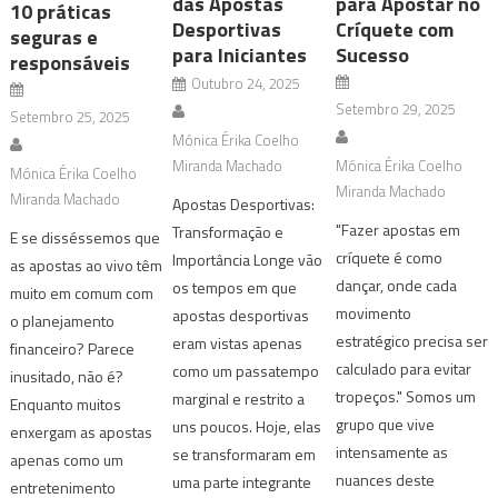
das Apostas
para Apostar no
10 práticas
Desportivas
Críquete com
seguras e
para Iniciantes
Sucesso
responsáveis
Outubro 24, 2025
Setembro 29, 2025
Setembro 25, 2025
Mónica Érika Coelho
Miranda Machado
Mónica Érika Coelho
Mónica Érika Coelho
Miranda Machado
Miranda Machado
Apostas Desportivas:
"Fazer apostas em
Transformação e
E se disséssemos que
críquete é como
Importância Longe vão
as apostas ao vivo têm
dançar, onde cada
os tempos em que
muito em comum com
movimento
apostas desportivas
o planejamento
estratégico precisa ser
eram vistas apenas
financeiro? Parece
calculado para evitar
como um passatempo
inusitado, não é?
tropeços." Somos um
marginal e restrito a
Enquanto muitos
grupo que vive
uns poucos. Hoje, elas
enxergam as apostas
intensamente as
se transformaram em
apenas como um
nuances deste
uma parte integrante
entretenimento