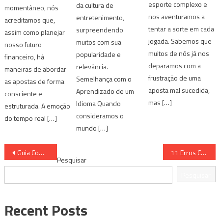
esporte complexo e
da cultura de
momentâneo, nós
nos aventuramos a
entretenimento,
acreditamos que,
tentar a sorte em cada
surpreendendo
assim como planejar
jogada. Sabemos que
muitos com sua
nosso futuro
muitos de nós já nos
popularidade e
financeiro, há
deparamos com a
relevância.
maneiras de abordar
frustração de uma
Semelhança com o
as apostas de forma
aposta mal sucedida,
Aprendizado de um
consciente e
mas […]
Idioma Quando
estruturada. A emoção
consideramos o
do tempo real […]
mundo […]
Navegação
Guia Completo sobre Apostas Desportivas para Iniciantes
11 Erros Comuns em Apostas Desportivas e Como Evitá-los
Pesquisar
de
Pesquisar
artigos
Recent Posts