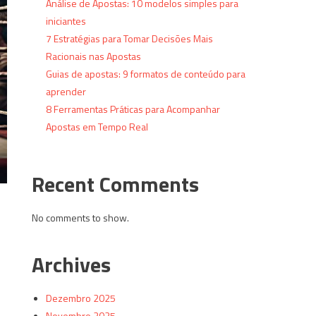
Análise de Apostas: 10 modelos simples para
iniciantes
7 Estratégias para Tomar Decisões Mais
Racionais nas Apostas
Guias de apostas: 9 formatos de conteúdo para
aprender
8 Ferramentas Práticas para Acompanhar
Apostas em Tempo Real
Recent Comments
No comments to show.
Archives
Dezembro 2025
Novembro 2025