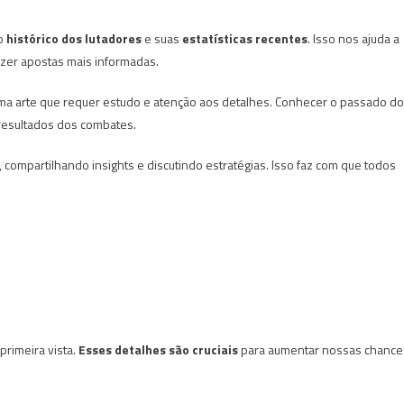
 o
histórico dos lutadores
e suas
estatísticas recentes
. Isso nos ajuda a
zer apostas mais informadas.
uma arte que requer estudo e atenção aos detalhes. Conhecer o passado d
 resultados dos combates.
, compartilhando insights e discutindo estratégias. Isso faz com que todos
primeira vista.
Esses detalhes são cruciais
para aumentar nossas chance