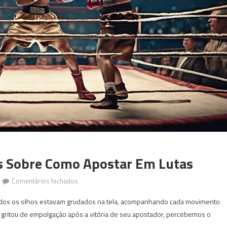
es Sobre Como Apostar Em Lutas
em
Comentários fechados
Guia
odos os olhos estavam grudados na tela, acompanhando cada movimento
Completo
gritou de empolgação após a vitória de seu apostador, percebemos o
para
Iniciantes