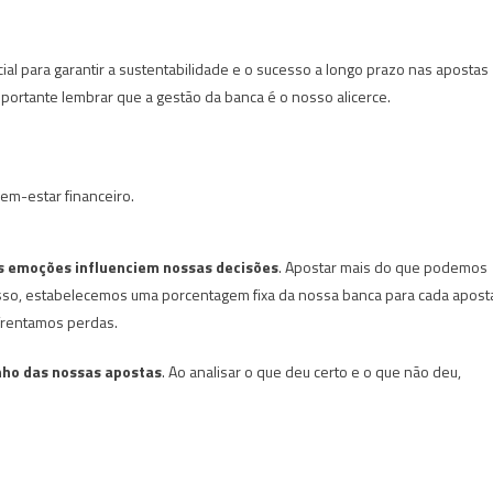
cial para garantir a sustentabilidade e o sucesso a longo prazo nas apostas
portante lembrar que a gestão da banca é o nosso alicerce.
em-estar financeiro.
as emoções influenciem nossas decisões
. Apostar mais do que podemos
 isso, estabelecemos uma porcentagem fixa da nossa banca para cada apost
frentamos perdas.
ho das nossas apostas
. Ao analisar o que deu certo e o que não deu,