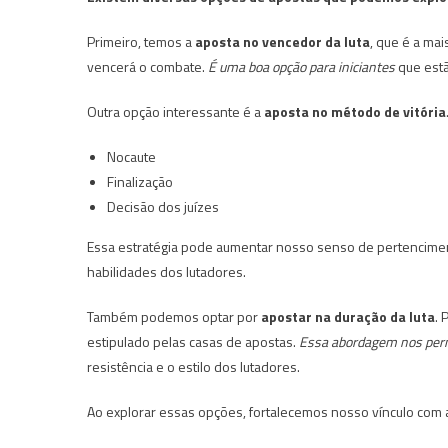
Primeiro, temos a
aposta no vencedor da luta
, que é a ma
vencerá o combate.
É uma boa opção para iniciantes
que estã
Outra opção interessante é a
aposta no método de vitória
Nocaute
Finalização
Decisão dos juízes
Essa estratégia pode aumentar nosso senso de pertencime
habilidades dos lutadores.
Também podemos optar por
apostar na duração da luta
. 
estipulado pelas casas de apostas.
Essa abordagem nos perm
resistência e o estilo dos lutadores.
Ao explorar essas opções, fortalecemos nosso vínculo com