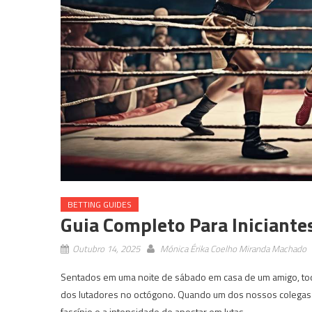
BETTING GUIDES
Guia Completo Para Iniciant
Outubro 14, 2025
Mónica Érika Coelho Miranda Machado
Sentados em uma noite de sábado em casa de um amigo, t
dos lutadores no octógono. Quando um dos nossos colegas 
fascínio e a intensidade de apostar em lutas.