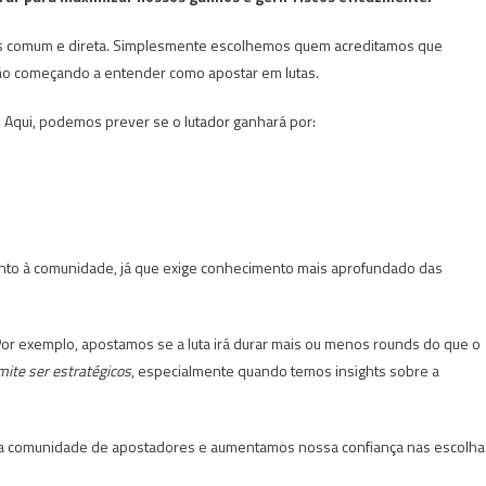
is comum e direta. Simplesmente escolhemos quem acreditamos que
o começando a entender como apostar em lutas.
. Aqui, podemos prever se o lutador ganhará por:
nto à comunidade, já que exige conhecimento mais aprofundado das
Por exemplo, apostamos se a luta irá durar mais ou menos rounds do que o
ite ser estratégicos
, especialmente quando temos insights sobre a
 a comunidade de apostadores e aumentamos nossa confiança nas escolha