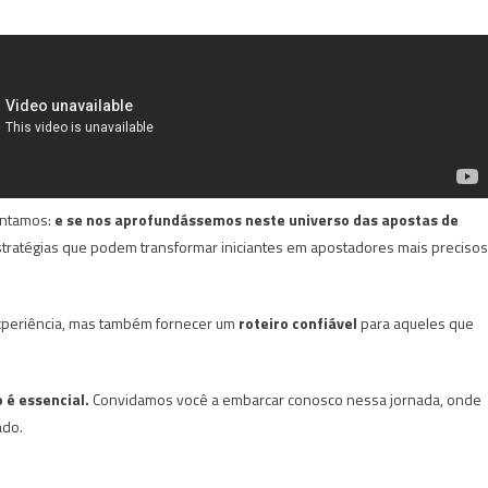
sobre
Como
Apostar
em
Lutas
untamos:
e se nos aprofundássemos neste universo das apostas de
tratégias que podem transformar iniciantes em apostadores mais precisos
xperiência, mas também fornecer um
roteiro confiável
para aqueles que
 é essencial.
Convidamos você a embarcar conosco nessa jornada, onde
ado.