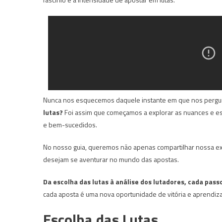
Nunca nos esquecemos daquele instante em que nos perg
lutas?
Foi assim que começamos a explorar as nuances e es
e bem-sucedidos.
No nosso guia, queremos não apenas compartilhar nossa e
desejam se aventurar no mundo das apostas.
Da escolha das lutas à análise dos lutadores, cada passo
cada aposta é uma nova oportunidade de vitória e aprendiz
Escolha das Lutas