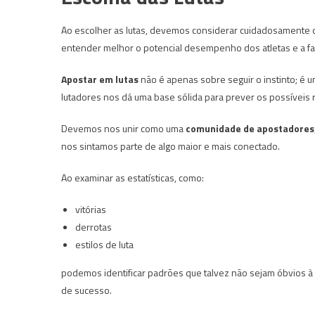
Ao escolher as lutas, devemos considerar cuidadosamente
entender melhor o potencial desempenho dos atletas e a fa
Apostar em lutas
não é apenas sobre seguir o instinto; é 
lutadores nos dá uma base sólida para prever os possíveis
Devemos nos unir como uma
comunidade de apostadores
nos sintamos parte de algo maior e mais conectado.
Ao examinar as estatísticas, como:
vitórias
derrotas
estilos de luta
podemos identificar padrões que talvez não sejam óbvios à 
de sucesso.